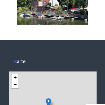
Karte
+
−