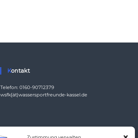
Kontakt
Telefon: 0160-90712379
wsfk{ät)wassersportfreunde-kassel.de
Zustimmung verwalten