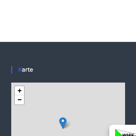
Karte
+
−