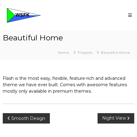
Skip
Wassersportfreunde
to
Kassel
content
Die
freundliche
Wassersport
Beautiful Home
Community
Home
Projects
Beautiful Home
Flash is the most easy, flexible, feature-rich and advanced
theme we have ever built. Comes with awesome features
mostly only available in premium themes.
Beitragsnavigation
Night View
Smooth Design