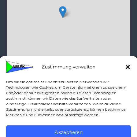
©
OpenStreetMap
contributors
Zustimmung verwalten
Um dir ein optimales Erlebnis zu bieten, verwenden wir
Kontakt
Technologien wie Cookies, um Geräteinformationen zu speichern
und/oder darauf zuzugreifen. Wenn du diesen Technologien
zustimmst, können wir Daten wie das Surfverhalten oder
Telefon: 0160-90712379
eindeutige IDs auf dieser Website verarbeiten. Wenn du deine
wsfk{ät)wassersportfreunde-kassel.de
Zustimmung nicht erteilst oder zurückziehst, können bestimmte
Merkmale und Funktionen beeinträchtigt werden.
Akzeptieren