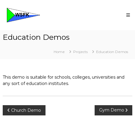
Skip
Wassersportfreunde
to
Kassel
content
Die
freundliche
Wassersport
Education Demos
Community
Home
Projects
Education Demos
This demo is suitable for schools, colleges, universities and
any sort of education institutes.
Beitragsnavigation
Gym Demo
Church Demo