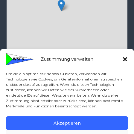
©
OpenStreetMap
contributors
Zustimmung verwalten
Um dir ein optimales Erlebnis zu bieten, verwenden wir
Kontakt
Technologien wie Cookies, um Geräteinformationen zu speichern
und/oder darauf zuzugreifen. Wenn du diesen Technologien
zustimmst, können wir Daten wie das Surfverhalten oder
Telefon: 0160-90712379
eindeutige IDs auf dieser Website verarbeiten. Wenn du deine
wsfk{ät)wassersportfreunde-kassel.de
Zustimmung nicht erteilst oder zurückziehst, können bestimmte
Merkmale und Funktionen beeinträchtigt werden.
Akzeptieren