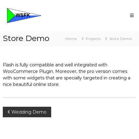
Skip
Wassersportfreunde
to
Kassel
content
Die
freundliche
Wassersport
Store Demo
Community
Home
Projects
Store Demo
Flash is fully compatible and well integrated with
WooCommerce Plugin. Moreover, the pro version comes
with some widgets that are specially targeted in creating a
nice beautiful online store.
Beitragsnavigation
Wedding Demo