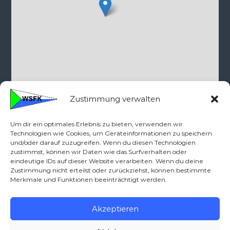
©
OpenStreetMap
contributors
Zustimmung verwalten
Um dir ein optimales Erlebnis zu bieten, verwenden wir
Kontakt
Technologien wie Cookies, um Geräteinformationen zu speichern
und/oder darauf zuzugreifen. Wenn du diesen Technologien
zustimmst, können wir Daten wie das Surfverhalten oder
Telefon: 0160-90712379
eindeutige IDs auf dieser Website verarbeiten. Wenn du deine
wsfk{ät)wassersportfreunde-kassel.de
Zustimmung nicht erteilst oder zurückziehst, können bestimmte
Merkmale und Funktionen beeinträchtigt werden.
Akzeptieren